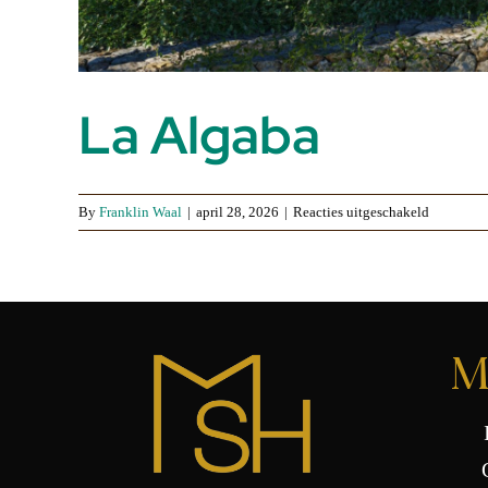
La Algaba
voor
By
Franklin Waal
|
april 28, 2026
|
Reacties uitgeschakeld
La
Algaba
M