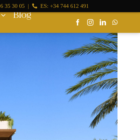
6 35 30 05
|
ES: +34 744 612 491
Blog