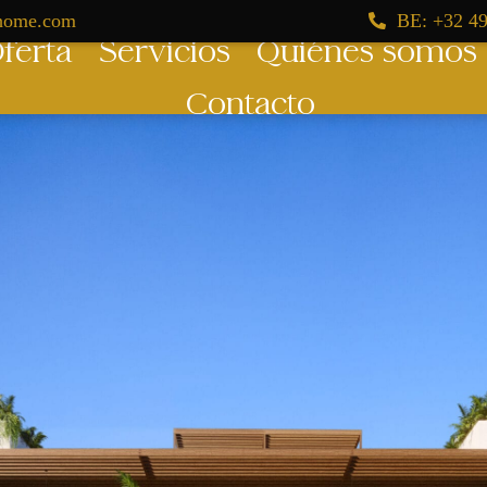
dhome.com
BE: +32 49
ferta
Servicios
Quiénes somos
Contacto