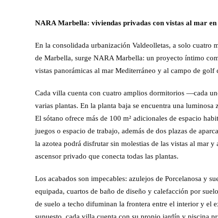
NARA Marbella: viviendas privadas con vistas al mar en e
En la consolidada urbanización Valdeolletas, a solo cuatro 
de Marbella, surge NARA Marbella: un proyecto íntimo comp
vistas panorámicas al mar Mediterráneo y al campo de golf
Cada villa cuenta con cuatro amplios dormitorios —cada un
varias plantas. En la planta baja se encuentra una luminosa 
El sótano ofrece más de 100 m² adicionales de espacio habit
juegos o espacio de trabajo, además de dos plazas de aparca
la azotea podrá disfrutar sin molestias de las vistas al mar 
ascensor privado que conecta todas las plantas.
Los acabados son impecables: azulejos de Porcelanosa y su
equipada, cuartos de baño de diseño y calefacción por suelo
de suelo a techo difuminan la frontera entre el interior y el 
supuesto, cada villa cuenta con su propio jardín y piscina pr