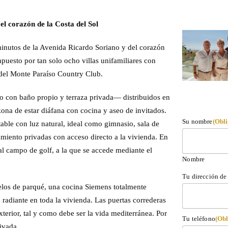
l corazón de la Costa del Sol
minutos de la Avenida Ricardo Soriano y del corazón
uesto por tan solo ocho villas unifamiliares con
 del Monte Paraíso Country Club.
o con baño propio y terraza privada— distribuidos en
zona de estar diáfana con cocina y aseo de invitados.
Su nombre
(Obli
able con luz natural, ideal como gimnasio, sala de
miento privadas con acceso directo a la vivienda. En
y al campo de golf, a la que se accede mediante el
Nombre
Tu dirección de 
elos de parqué, una cocina Siemens totalmente
 radiante en toda la vivienda. Las puertas correderas
exterior, tal y como debe ser la vida mediterránea. Por
Tu teléfono
(Obl
ivada.