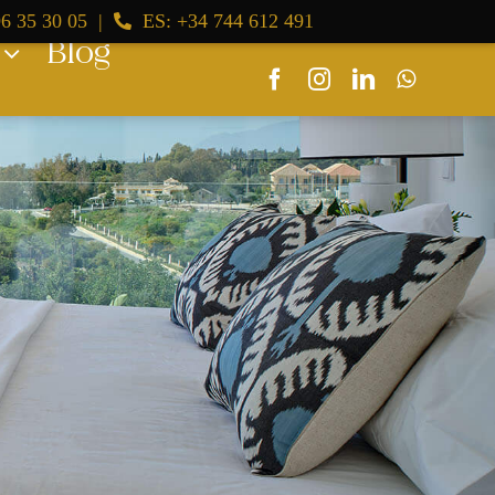
6 35 30 05
|
ES: +34 744 612 491
Blog