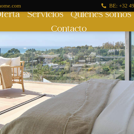
dhome.com
BE: +32 49
ferta
Servicios
Quiénes somos
Contacto