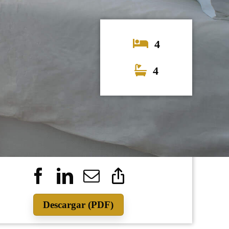
4
4
1.890.000
Descargar (PDF)