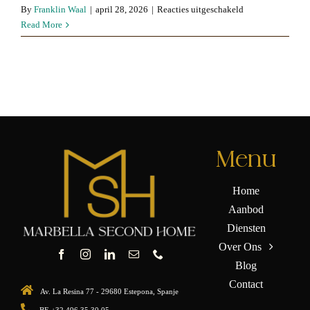
voor
By
Franklin Waal
|
april 28, 2026
|
Reacties uitgeschakeld
La
Read More
Algaba
Menu
Home
Aanbod
Diensten
Over Ons
Blog
Contact
Av. La Resina 77 - 29680 Estepona, Spanje