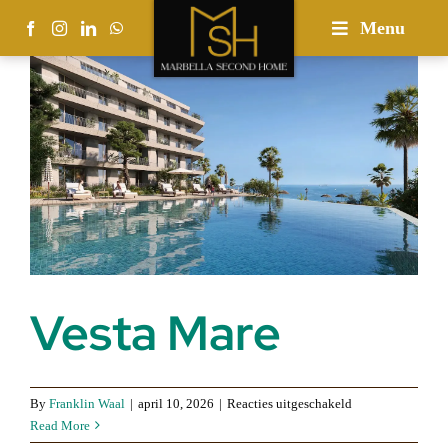
Skip
Menu
to
content
Vesta Mare
voor
By
Franklin Waal
|
april 10, 2026
|
Reacties uitgeschakeld
Vesta
Read More
Mare