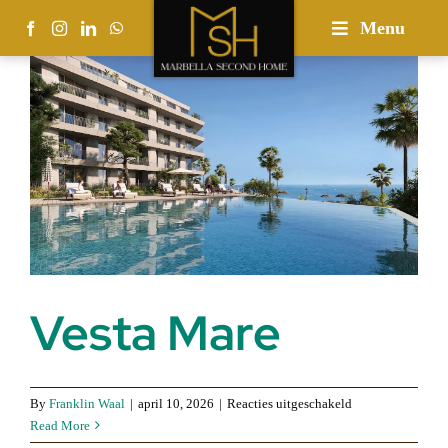
Skip
Menu
to
content
Vesta Mare
voor
By
Franklin Waal
|
april 10, 2026
|
Reacties uitgeschakeld
Vesta
Read More
Mare