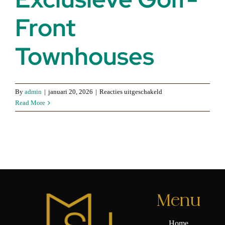
Front
Townhouses
voor
By
admin
|
januari 20, 2026
|
Reacties uitgeschakeld
The
Read More
Meadows,
Mijas
–
Exclusieve
Golf-
Front
Townhouses
Menu
Home