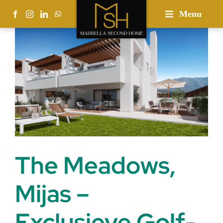
Skip
Menu
to
content
The Meadows,
Mijas –
Exclusieve Golf-