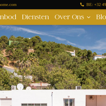
dhome.com
BE: +32 49
nbod
Diensten
Over Ons
Bl