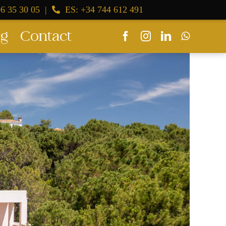
6 35 30 05
|
ES: +34 744 612 491
og
Contact