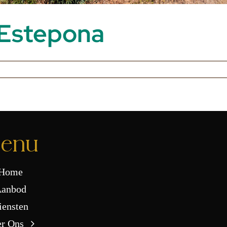
, Estepona
enu
Home
anbod
iensten
r Ons