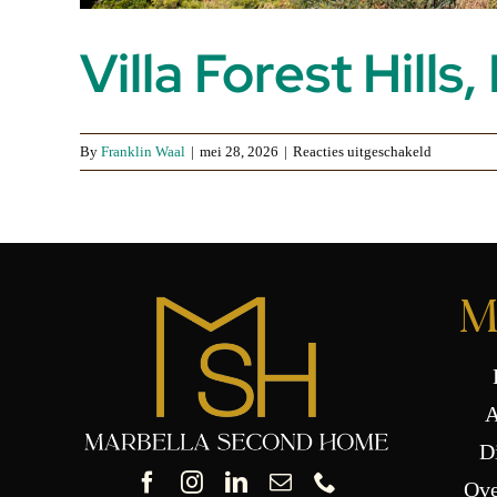
Villa Forest Hills
voor
By
Franklin Waal
|
mei 28, 2026
|
Reacties uitgeschakeld
Villa
Forest
Hills,
Estepona
M
A
D
Ove