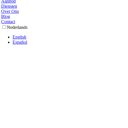
Aanbod
Diensten
Over Ons
Blog
Contact
Nederlands
English
Español