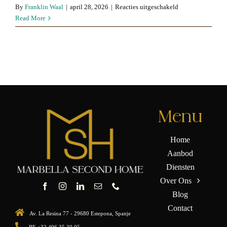
voor
By
Franklin Waal
|
april 28, 2026
|
Reacties uitgeschakeld
La
Read More
Algaba
Menu
Home
Aanbod
Diensten
Over Ons
Blog
Contact
Av. La Resina 77 - 29680 Estepona, Spanje