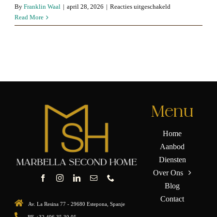
voor
By
Franklin Waal
|
april 28, 2026
|
Reacties uitgeschakeld
La
Read More
Algaba
Menu
Home
Aanbod
Diensten
Over Ons
Blog
Contact
Av. La Resina 77 - 29680 Estepona, Spanje