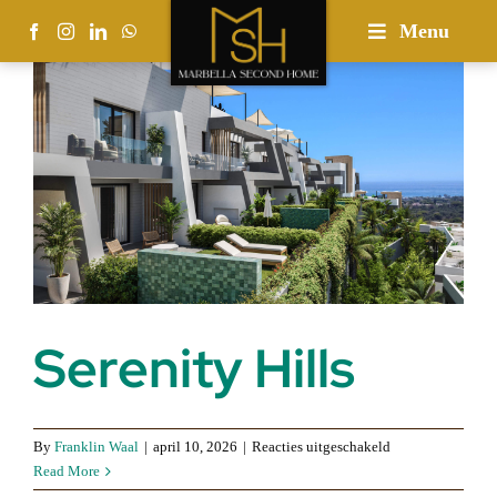
Skip
Menu
to
content
Serenity Hills
voor
By
Franklin Waal
|
april 10, 2026
|
Reacties uitgeschakeld
Serenity
Read More
Hills