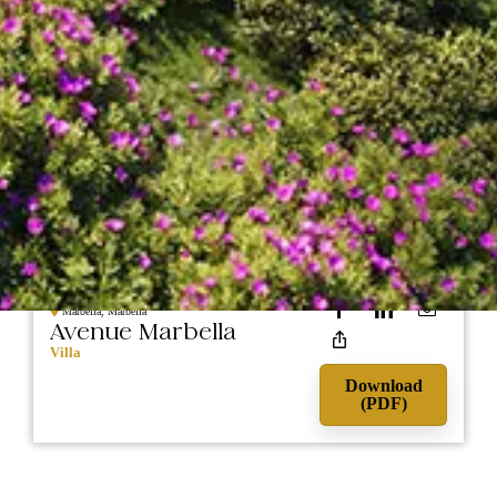
5.550.000
NIEUWBOUW
Marbella, Marbella
Avenue Marbella
Villa
Download
(PDF)