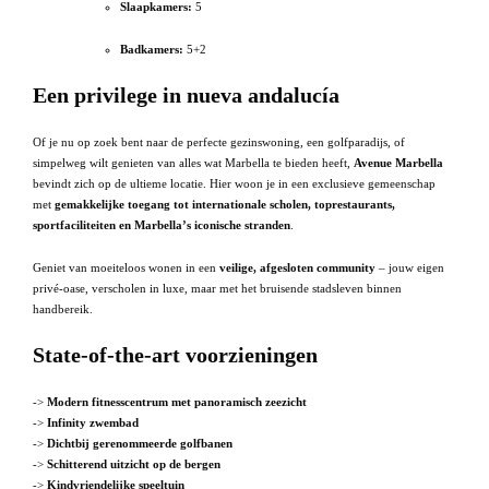
Slaapkamers:
5
Badkamers:
5+2
Een privilege in nueva andalucía
Of je nu op zoek bent naar de perfecte gezinswoning, een golfparadijs, of
simpelweg wilt genieten van alles wat Marbella te bieden heeft,
Avenue Marbella
bevindt zich op de ultieme locatie. Hier woon je in een exclusieve gemeenschap
met
gemakkelijke toegang tot internationale scholen, toprestaurants,
sportfaciliteiten en Marbella’s iconische stranden
.
Geniet van moeiteloos wonen in een
veilige, afgesloten community
– jouw eigen
privé-oase, verscholen in luxe, maar met het bruisende stadsleven binnen
handbereik.
State-of-the-art voorzieningen
->
Modern fitnesscentrum met panoramisch zeezicht
->
Infinity zwembad
->
Dichtbij gerenommeerde golfbanen
->
Schitterend uitzicht op de bergen
->
Kindvriendelijke speeltuin