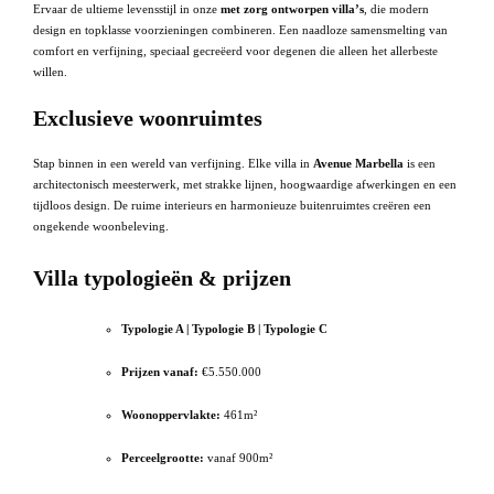
Ervaar de ultieme levensstijl in onze
met zorg ontworpen villa’s
, die modern
design en topklasse voorzieningen combineren. Een naadloze samensmelting van
comfort en verfijning, speciaal gecreëerd voor degenen die alleen het allerbeste
willen.
Exclusieve woonruimtes
Stap binnen in een wereld van verfijning. Elke villa in
Avenue Marbella
is een
architectonisch meesterwerk, met strakke lijnen, hoogwaardige afwerkingen en een
tijdloos design. De ruime interieurs en harmonieuze buitenruimtes creëren een
ongekende woonbeleving.
Villa typologieën & prijzen
Typologie A | Typologie B | Typologie C
Prijzen vanaf:
€5.550.000
Woonoppervlakte:
461m²
Perceelgrootte:
vanaf 900m²