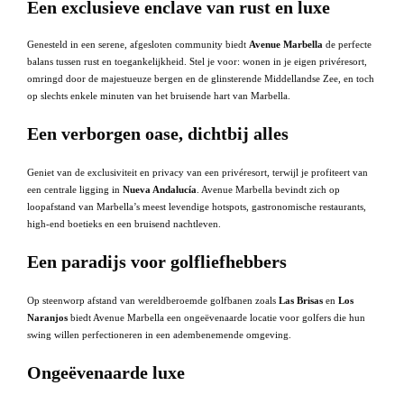
Een exclusieve enclave van rust en luxe
Genesteld in een serene, afgesloten community biedt
Avenue Marbella
de perfecte
balans tussen rust en toegankelijkheid. Stel je voor: wonen in je eigen privéresort,
omringd door de majestueuze bergen en de glinsterende Middellandse Zee, en toch
op slechts enkele minuten van het bruisende hart van Marbella.
Een verborgen oase, dichtbij alles
Geniet van de exclusiviteit en privacy van een privéresort, terwijl je profiteert van
een centrale ligging in
Nueva Andalucía
. Avenue Marbella bevindt zich op
loopafstand van Marbella’s meest levendige hotspots, gastronomische restaurants,
high-end boetieks en een bruisend nachtleven.
Een paradijs voor golfliefhebbers
Op steenworp afstand van wereldberoemde golfbanen zoals
Las Brisas
en
Los
Naranjos
biedt Avenue Marbella een ongeëvenaarde locatie voor golfers die hun
swing willen perfectioneren in een adembenemende omgeving.
Ongeëvenaarde luxe