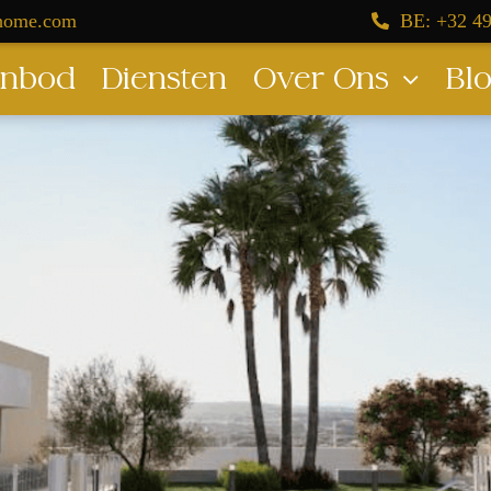
dhome.com
BE: +32 49
nbod
Diensten
Over Ons
Bl