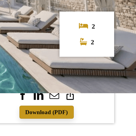
2
2
550.000
Download (PDF)