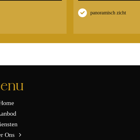
panoramisch zicht
enu
Home
anbod
iensten
r Ons