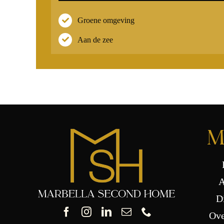
Groene omgeving
Aan de zee
M
A
D
Ove