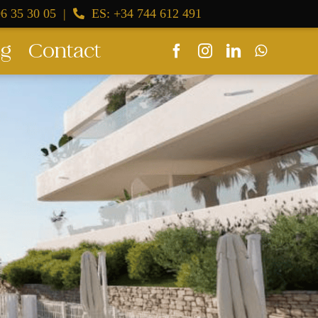
6 35 30 05
|
ES: +34 744 612 491
og
Contact