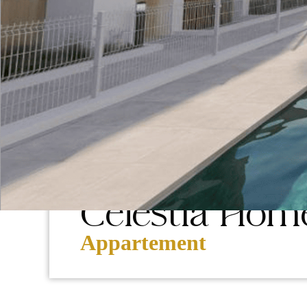
NIEUWBOUW
Estepona, La Gaspara
Celestia Hom
Appartement