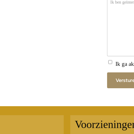
Instemming
(Ver
Ik ga 
Verstur
Voorzieninge