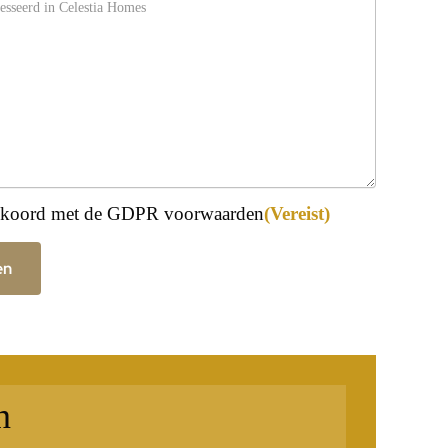
eist)
akkoord met de GDPR voorwaarden
(Vereist)
en
n