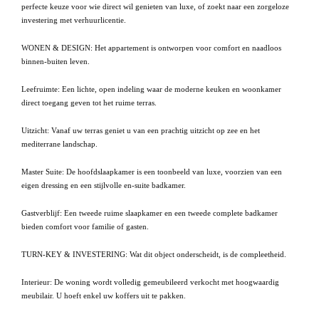
perfecte keuze voor wie direct wil genieten van luxe, of zoekt naar een zorgeloze
investering met verhuurlicentie.
WONEN & DESIGN: Het appartement is ontworpen voor comfort en naadloos
binnen-buiten leven.
Leefruimte: Een lichte, open indeling waar de moderne keuken en woonkamer
direct toegang geven tot het ruime terras.
Uitzicht: Vanaf uw terras geniet u van een prachtig uitzicht op zee en het
mediterrane landschap.
Master Suite: De hoofdslaapkamer is een toonbeeld van luxe, voorzien van een
eigen dressing en een stijlvolle en-suite badkamer.
Gastverblijf: Een tweede ruime slaapkamer en een tweede complete badkamer
bieden comfort voor familie of gasten.
TURN-KEY & INVESTERING: Wat dit object onderscheidt, is de compleetheid.
Interieur: De woning wordt volledig gemeubileerd verkocht met hoogwaardig
meubilair. U hoeft enkel uw koffers uit te pakken.