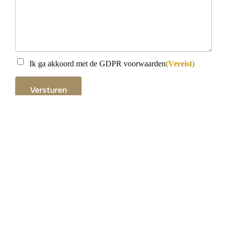
Instemming
(Vereist)
Ik ga akkoord met de GDPR voorwaarden
(Vereist)
Versturen
Omgeving
Met zeezicht
Voorzieningen