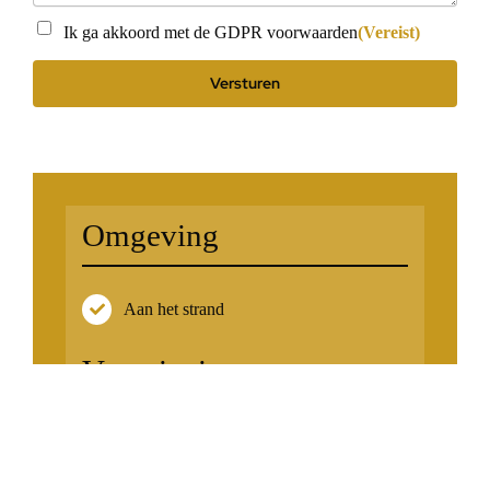
Instemming
(Vereist)
Ik ga akkoord met de GDPR voorwaarden
(Vereist)
Omgeving
Aan het strand
Voorzieningen
Airconditioning
Gym