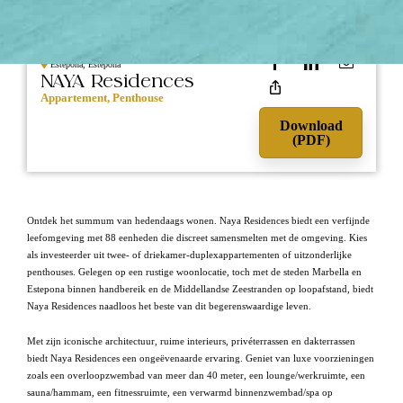
695.000
NIEUWBOUW
Estepona, Estepona
NAYA Residences
Appartement, Penthouse
Download
(PDF)
Ontdek het summum van hedendaags wonen. Naya Residences biedt een verfijnde
leefomgeving met 88 eenheden die discreet samensmelten met de omgeving. Kies
als investeerder uit twee- of driekamer-duplexappartementen of uitzonderlijke
penthouses. Gelegen op een rustige woonlocatie, toch met de steden Marbella en
Estepona binnen handbereik en de Middellandse Zeestranden op loopafstand, biedt
Naya Residences naadloos het beste van dit begerenswaardige leven.
Met zijn iconische architectuur, ruime interieurs, privéterrassen en dakterrassen
biedt Naya Residences een ongeëvenaarde ervaring. Geniet van luxe voorzieningen
zoals een overloopzwembad van meer dan 40 meter, een lounge/werkruimte, een
sauna/hammam, een fitnessruimte, een verwarmd binnenzwembad/spa op