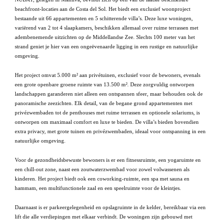
beachfront-locaties aan de Costa del Sol. Het biedt een exclusief woonproject
bestaande uit 66 appartementen en 5 schitterende villa’s. Deze luxe woningen,
variërend van 2 tot 4 slaapkamers, beschikken allemaal over ruime terrassen met
adembenemende uitzichten op de Middellandse Zee. Slechts 100 meter van het
strand geniet je hier van een ongeëvenaarde ligging in een rustige en natuurlijke
omgeving.
Het project omvat 5.000 m² aan privétuinen, exclusief voor de bewoners, evenals
een grote openbare groene ruimte van 13.500 m². Deze zorgvuldig ontworpen
landschappen garanderen niet alleen een ontspannen sfeer, maar behouden ook de
panoramische zeezichten. Elk detail, van de begane grond appartementen met
privézwembaden tot de penthouses met ruime terrassen en optionele solariums, is
ontworpen om maximaal comfort en luxe te bieden. De villa’s bieden bovendien
extra privacy, met grote tuinen en privézwembaden, ideaal voor ontspanning in een
natuurlijke omgeving.
Voor de gezondheidsbewuste bewoners is er een fitnessruimte, een yogaruimte en
een chill-out zone, naast een zoutwaterzwembad voor zowel volwassenen als
kinderen. Het project biedt ook een coworking-ruimte, een spa met sauna en
hammam, een multifunctionele zaal en een speelruimte voor de kleintjes.
Daarnaast is er parkeergelegenheid en opslagruimte in de kelder, bereikbaar via een
lift die alle verdiepingen met elkaar verbindt. De woningen zijn gebouwd met