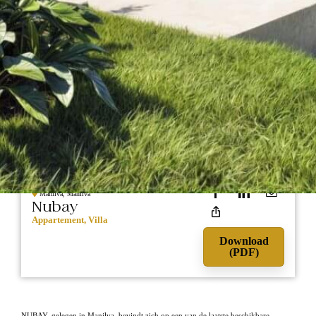
1.050.000
NIEUWBOUW
Manilva, Manilva
Nubay
Appartement, Villa
Download
(PDF)
NUBAY, gelegen in Manilva, bevindt zich op een van de laatste beschikbare