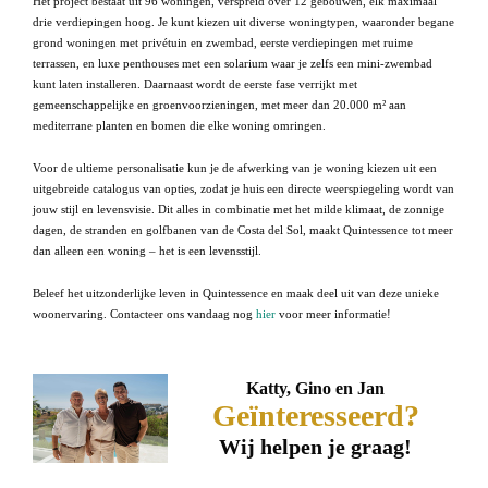
Het project bestaat uit 96 woningen, verspreid over 12 gebouwen, elk maximaal
drie verdiepingen hoog. Je kunt kiezen uit diverse woningtypen, waaronder begane
grond woningen met privétuin en zwembad, eerste verdiepingen met ruime
terrassen, en luxe penthouses met een solarium waar je zelfs een mini-zwembad
kunt laten installeren. Daarnaast wordt de eerste fase verrijkt met
gemeenschappelijke en groenvoorzieningen, met meer dan 20.000 m² aan
mediterrane planten en bomen die elke woning omringen.
Voor de ultieme personalisatie kun je de afwerking van je woning kiezen uit een
uitgebreide catalogus van opties, zodat je huis een directe weerspiegeling wordt van
jouw stijl en levensvisie. Dit alles in combinatie met het milde klimaat, de zonnige
dagen, de stranden en golfbanen van de Costa del Sol, maakt Quintessence tot meer
dan alleen een woning – het is een levensstijl.
Beleef het uitzonderlijke leven in Quintessence en maak deel uit van deze unieke
woonervaring. Contacteer ons vandaag nog
hier
voor meer informatie!
Katty, Gino en Jan
Geïnteresseerd?
Wij helpen je graag!