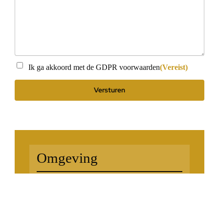
Instemming
(Vereist)
Ik ga akkoord met de GDPR voorwaarden
(Vereist)
Omgeving
Op wandelafstand bars & restaurants
Met zeezicht