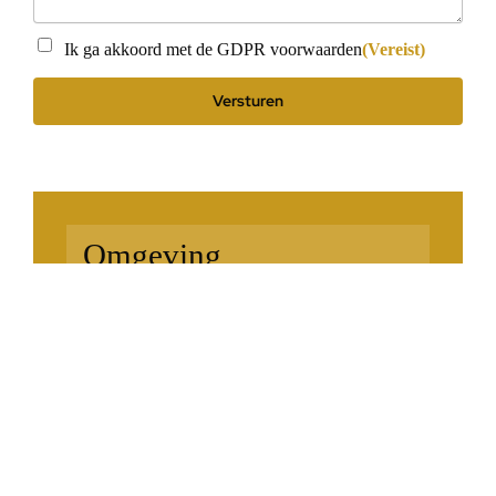
Instemming
(Vereist)
Ik ga akkoord met de GDPR voorwaarden
(Vereist)
Omgeving
Dichtbij Golf
Met zeezicht
Nabij de kust
Voorzieningen