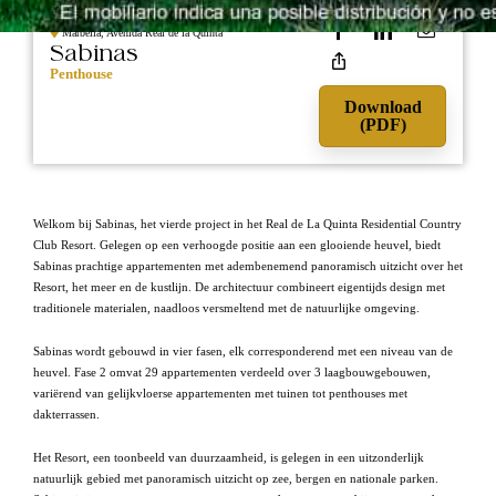
Marbella, Avenida Real de la Quinta
Sabinas
Penthouse
Download
(PDF)
Welkom bij Sabinas, het vierde project in het Real de La Quinta Residential Country
Club Resort. Gelegen op een verhoogde positie aan een glooiende heuvel, biedt
Sabinas prachtige appartementen met adembenemend panoramisch uitzicht over het
Resort, het meer en de kustlijn. De architectuur combineert eigentijds design met
traditionele materialen, naadloos versmeltend met de natuurlijke omgeving.
Sabinas wordt gebouwd in vier fasen, elk corresponderend met een niveau van de
heuvel. Fase 2 omvat 29 appartementen verdeeld over 3 laagbouwgebouwen,
variërend van gelijkvloerse appartementen met tuinen tot penthouses met
dakterrassen.
Het Resort, een toonbeeld van duurzaamheid, is gelegen in een uitzonderlijk
natuurlijk gebied met panoramisch uitzicht op zee, bergen en nationale parken.