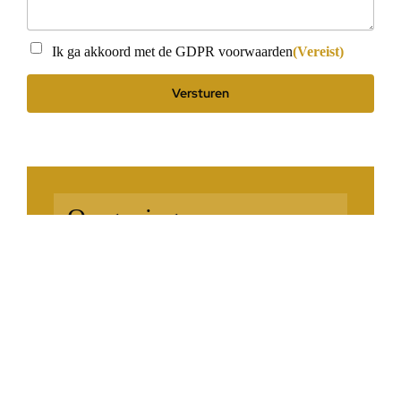
Instemming
(Vereist)
Ik ga akkoord met de GDPR voorwaarden
(Vereist)
Omgeving
Met zeezicht
Nabij golf
Nabij strand
Voorzieningen