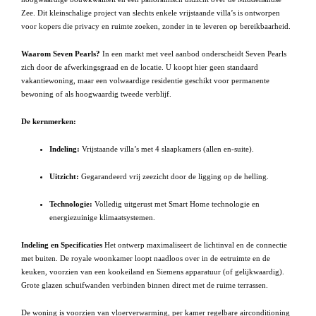
Zee. Dit kleinschalige project van slechts enkele vrijstaande villa’s is ontworpen
voor kopers die privacy en ruimte zoeken, zonder in te leveren op bereikbaarheid.
Waarom Seven Pearls?
In een markt met veel aanbod onderscheidt Seven Pearls
zich door de afwerkingsgraad en de locatie. U koopt hier geen standaard
vakantiewoning, maar een volwaardige residentie geschikt voor permanente
bewoning of als hoogwaardig tweede verblijf.
De kernmerken:
Indeling:
Vrijstaande villa’s met 4 slaapkamers (allen en-suite).
Uitzicht:
Gegarandeerd vrij zeezicht door de ligging op de helling.
Technologie:
Volledig uitgerust met Smart Home technologie en
energiezuinige klimaatsystemen.
Indeling en Specificaties
Het ontwerp maximaliseert de lichtinval en de connectie
met buiten. De royale woonkamer loopt naadloos over in de eetruimte en de
keuken, voorzien van een kookeiland en Siemens apparatuur (of gelijkwaardig).
Grote glazen schuifwanden verbinden binnen direct met de ruime terrassen.
De woning is voorzien van vloerverwarming, per kamer regelbare airconditioning