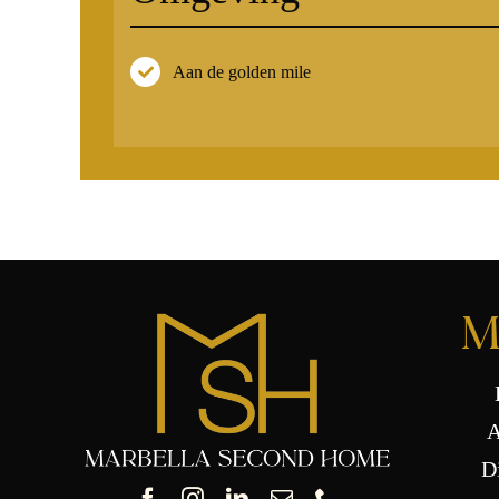
Aan de golden mile
M
A
D