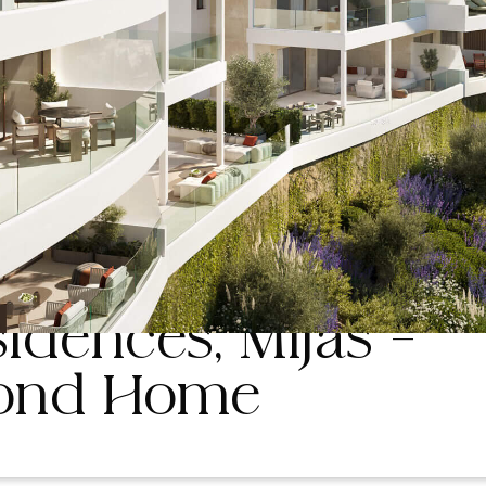
errado del Aguila 7
idences, Mijas –
cond Home