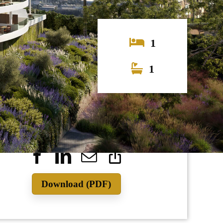
1
1
390.000
Download (PDF)