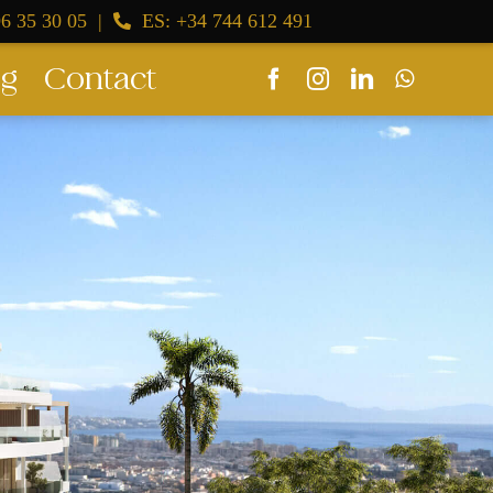
6 35 30 05
|
ES: +34 744 612 491
og
Contact