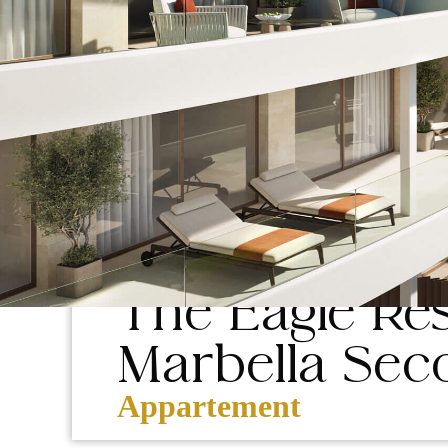
NIEUWBOUW
Las Lagunas de Mijas, Urbanización C
The Eagle Res
Marbella Se
Appartement