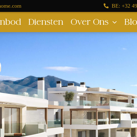
dhome.com
BE: +32 49
nbod
Diensten
Over Ons
Bl