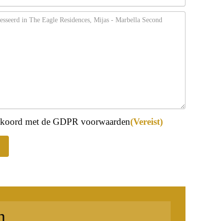
eist)
akkoord met de GDPR voorwaarden
(Vereist)
n