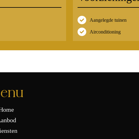
Aangelegde tuinen
Airconditioning
enu
Home
anbod
iensten