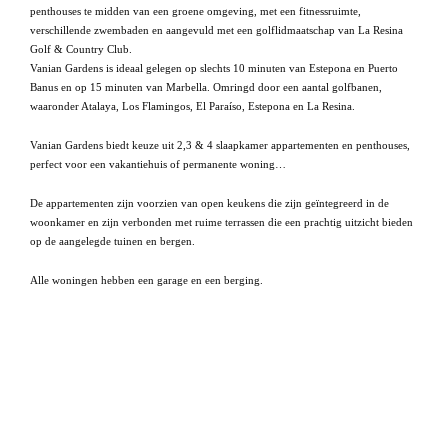
penthouses te midden van een groene omgeving, met een fitnessruimte,
verschillende zwembaden en aangevuld met een golflidmaatschap van La Resina
Golf & Country Club.
Vanian Gardens is ideaal gelegen op slechts 10 minuten van Estepona en Puerto
Banus en op 15 minuten van Marbella. Omringd door een aantal golfbanen,
waaronder Atalaya, Los Flamingos, El Paraíso, Estepona en La Resina.
Vanian Gardens biedt keuze uit 2,3 & 4 slaapkamer appartementen en penthouses,
perfect voor een vakantiehuis of permanente woning…
De appartementen zijn voorzien van open keukens die zijn geïntegreerd in de
woonkamer en zijn verbonden met ruime terrassen die een prachtig uitzicht bieden
op de aangelegde tuinen en bergen.
Alle woningen hebben een garage en een berging.