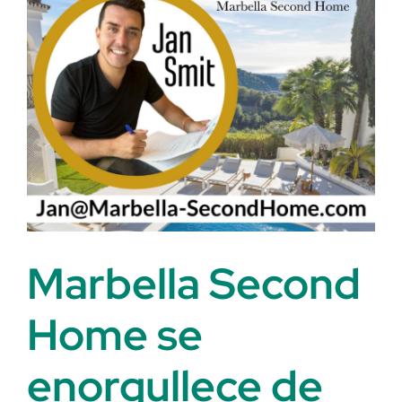
del
Sol.
¿Qué
cambia?
Marbella Second
Home se
enorgullece de