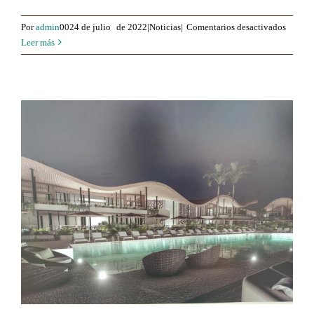
para
Por
admin
0024 de julio
de 2022|Noticias|
Comentarios desactivados
Guille
Leer más
Carnice
Holand
el
carnice
holand
en
Andalu