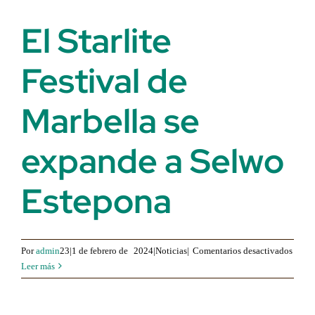
El Starlite
Festival de
Marbella se
expande a Selwo
Estepona
para
Por
admin
23|1 de febrero de
2024|Noticias|
Comentarios desactivados
El
Leer más
Starli
Festiv
Marbe