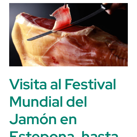
Celebra
Magazi
Visita al Festival
Mundial del
Jamón en
Estepona, hasta