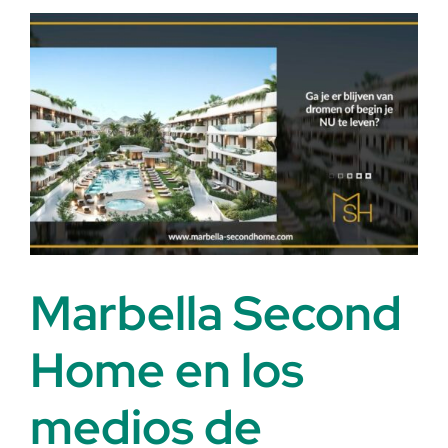
extie
sus
alas
hacia
Selwo
Estep
Marbella Second
Home en los
medios de