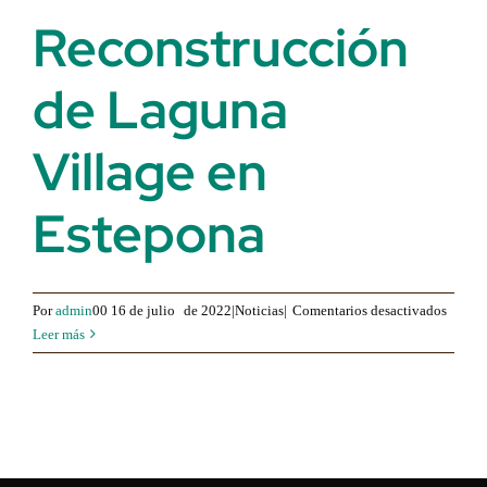
Reconstrucción
de Laguna
Village en
Estepona
para
Por
admin
00 16 de julio
de 2022|Noticias|
Comentarios desactivados
Recons
Leer más
de
Lagun
Villag
Estepo