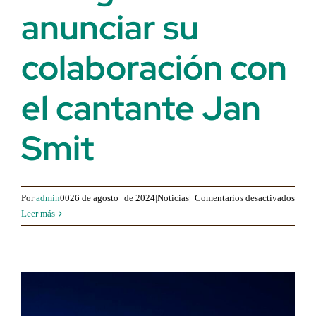
anunciar su
colaboración con
el cantante Jan
Smit
para
Por
admin
0026 de agosto
de 2024|Noticias|
Comentarios desactivados
Marbe
Leer más
Seco
Hom
se
enorg
de
anunc