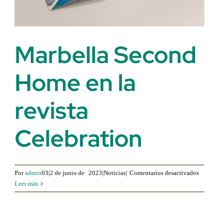
Marbella Second
Home en la
revista
Celebration
para
Por
admin
03|2 de junio de
2023|Noticias|
Comentarios desactivados
Marbel
Leer más
Second
Home
en