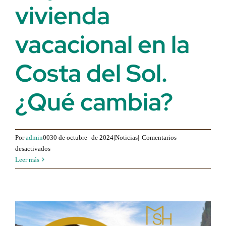
vivienda
vacacional en la
Costa del Sol.
¿Qué cambia?
Por
admin
0030 de octubre
de 2024|Noticias|
Comentarios
para
desactivados
Alquilar
Leer más
tu
vivienda
vacacional
en
la
Costa