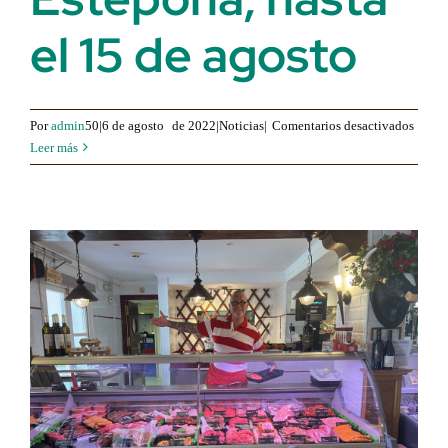
el 15 de agosto
para
Por
admin
50|6 de agosto
de 2022|Noticias|
Comentarios desactivados
Visita
Leer más
al
Festiv
The
World
Jamón
Compe
en
Estep
hasta
el
15
de
agost