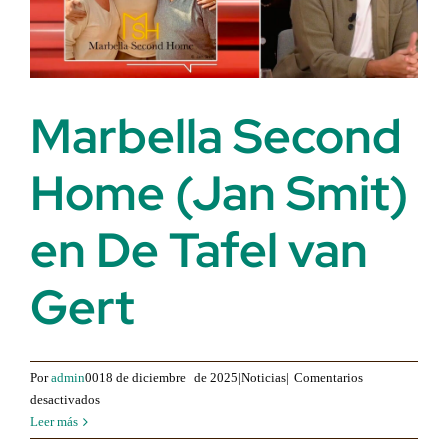
Marbella Second
Home (Jan Smit)
en De Tafel van
Gert
Por
admin
0018 de diciembre
de 2025|Noticias|
Comentarios
para
desactivados
Marbella
Leer más
Second