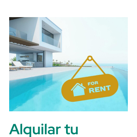
Home
(Jan
Smit)
en
De
Tafel
van
Gert
Alquilar tu