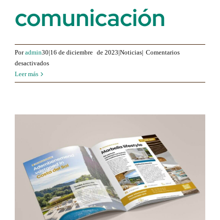
comunicación
Por
admin
30|16 de diciembre
de 2023|Noticias|
Comentarios
para
desactivados
Marbella
Leer más
Second
Home
en
los
medios