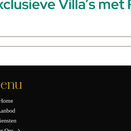
xclusieve Villa’s me
enu
Home
anbod
iensten
r Ons