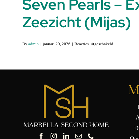
Seven Pearls – E
Zeezicht (Mijas)
voor
By
admin
|
januari 20, 2026
|
Reacties uitgeschakeld
Seven
Pearls
–
Exclusieve
Villa’s
M
met
Panoramisch
Zeezicht
(Mijas)
A
D
Ove