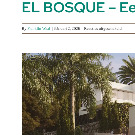
EL BOSQUE – Een
voor
By
Franklin Waal
|
februari 2, 2026
|
Reacties uitgeschakeld
EL
BOSQU
–
Een
Toevluc
tussen
Bos
en
Zee