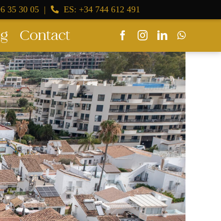
6 35 30 05
|
ES: +34 744 612 491
og
Contact