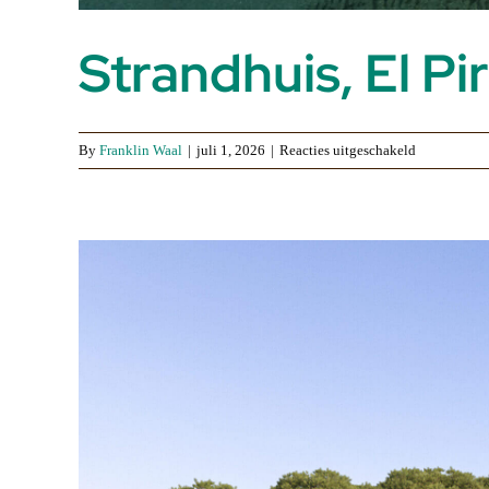
Strandhuis, El P
voor
By
Franklin Waal
|
juli 1, 2026
|
Reacties uitgeschakeld
Strandhuis,
El
Pirata
Estepona