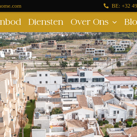
dhome.com
BE: +32 49
nbod
Diensten
Over Ons
Bl