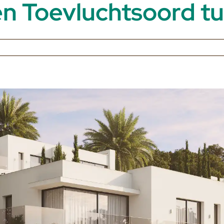
 Toevluchtsoord tu
E
htsoord